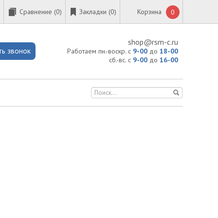
Сравнение (
0
)
Закладки (0)
Корзина
0
shop@rsm-c.ru
ть звонок
Работаем пн.-воскр. с
9-00
до
18-00
сб.-вс. с
9-00
до
16-00