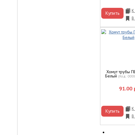
К
Купить
В
Хомут трубы ПВ
Белый
(Код:
000
91.00 
К
Купить
В