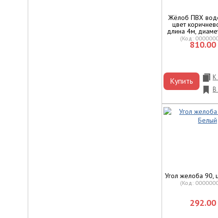
Жёлоб ПВХ вод
цвет коричнев
длина 4м, диаме
(Код:
000000
810.00 
К
Купить
В
Угол желоба 90, 
(Код:
000000
292.00 