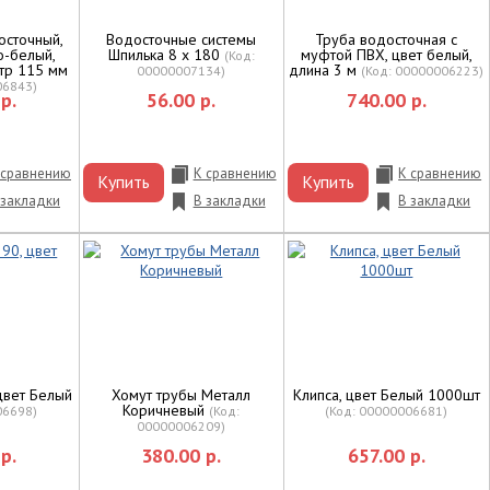
осточный,
Водосточные системы
Труба водосточная с
о-белый,
Шпилька 8 х 180
муфтой ПВХ, цвет белый,
(Код:
тр 115 мм
длина 3 м
00000007134
)
(Код:
00000006223
)
06843
)
р.
56.00 р.
740.00 р.
 сравнению
К сравнению
К сравнению
Купить
Купить
 закладки
В закладки
В закладки
цвет Белый
Хомут трубы Металл
Клипса, цвет Белый 1000шт
Коричневый
06698
)
(Код:
(Код:
00000006681
)
00000006209
)
р.
380.00 р.
657.00 р.