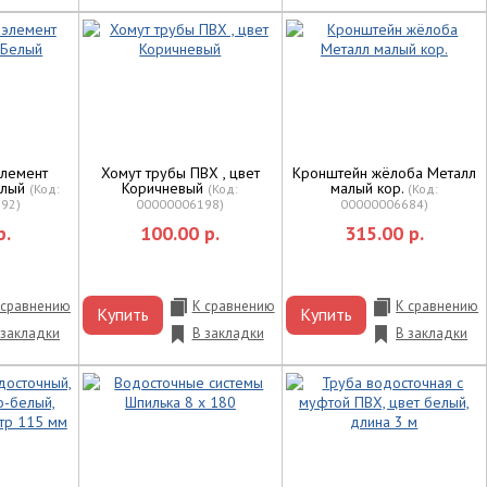
элемент
Хомут трубы ПВХ , цвет
Кронштейн жёлоба Металл
елый
Коричневый
малый кор.
(Код:
(Код:
(Код:
692
)
00000006198
)
00000006684
)
р.
100.00 р.
315.00 р.
 сравнению
К сравнению
К сравнению
Купить
Купить
 закладки
В закладки
В закладки