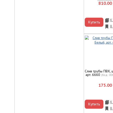
810.00 
К
Купить
В
Слив трубы ПВХ, 
арт. 6660
(Код:
00
175.00 
К
Купить
В