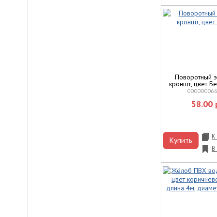
Поворотный 
кроншт, цвет Б
00000006
58.00 
К
Купить
В