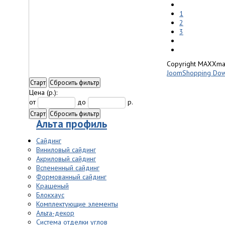
1
2
3
Copyright MAXXma
JoomShopping Dow
Старт
Сбросить фильтр
Цена
(р.)
:
от
до
р.
Старт
Сбросить фильтр
Альта профиль
Сайдинг
Виниловый сайдинг
Акриловый сайдинг
Вспененный сайдинг
Формованный сайдинг
Крашеный
Блокхаус
Комплектующие элементы
Альта-декор
Система отделки углов