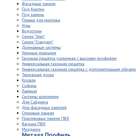
Фасадные панели
Под Кирпич
Под камень
Планки для монтажа
Углы
Водостоки
Серия "Элит"
Серия "Стандарт"
Дренажные системы
Уличные покрытия
Газонная решётка усиленная с высоким профилем
Универсальная газонная решётка
Универсальная газонная решётка с дополнительным обрам
Террасная доска
Кровля
Софиты
Ламинат
Системы крепления
Для Сайдинга
Для фасадных панелей
Стеновые панели
Пластиковые панели ПВХ
Вагонка ПВХ
Молдинги
Металл Профиль