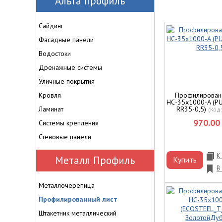
Альта профиль
Сайдинг
Фасадные панели
Водостоки
Дренажные системы
Уличные покрытия
Кровля
Профилирован
НС-35x1000-A (P
Ламинат
RR35-0,5)
(Код
970.00 
Системы крепления
Стеновые панели
К
Металл Профиль
Купить
В
Металлочерепица
Профилированный лист
Штакетник металлический