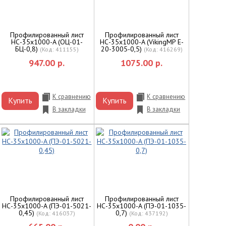
Профилированный лист
Профилированный лист
НС-35x1000-A (ОЦ-01-
НС-35x1000-A (VikingMP E-
БЦ-0,8)
20-3005-0,5)
(Код:
411155
)
(Код:
416269
)
947.00 р.
1075.00 р.
К сравнению
К сравнению
Купить
Купить
В закладки
В закладки
Профилированный лист
Профилированный лист
НС-35x1000-A (ПЭ-01-5021-
НС-35х1000-A (ПЭ-01-1035-
0,45)
0,7)
(Код:
416037
)
(Код:
437192
)