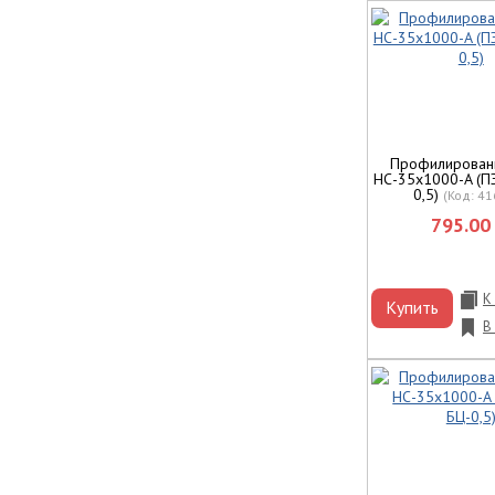
Профилирован
НС-35x1000-A (П
0,5)
(Код:
41
795.00 
К
Купить
В