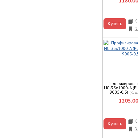
1180.00
К
Купить
В
Профилирован
НС-35x1000-A (
9005-0,5)
(Код
1205.00
К
Купить
В