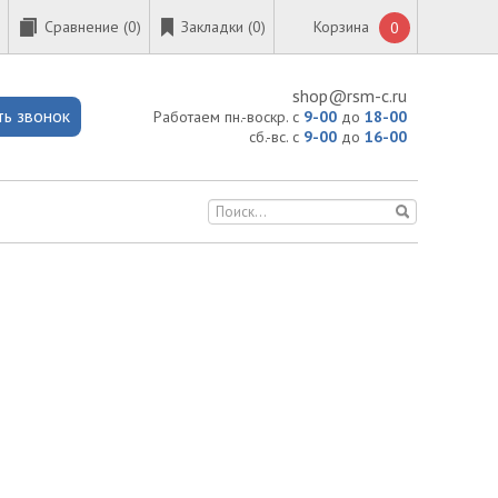
Сравнение (
0
)
Закладки (0)
Корзина
0
shop@rsm-c.ru
ть звонок
Работаем пн.-воскр. с
9-00
до
18-00
сб.-вс. с
9-00
до
16-00