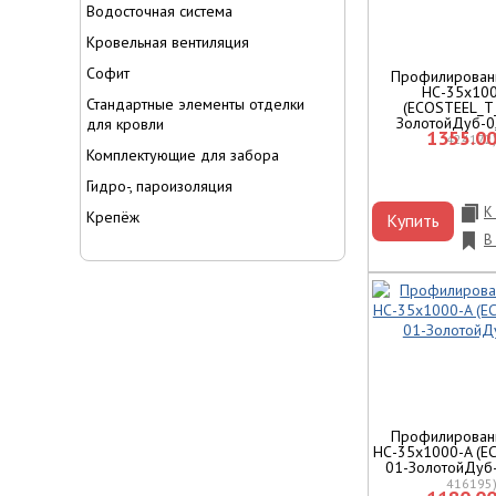
Водосточная система
Кровельная вентиляция
Софит
Профилирован
НС-35х10
Стандартные элементы отделки
(ECOSTEEL_T
ЗолотойДуб-0
для кровли
1355.00
424172
Комплектующие для забора
Гидро-, пароизоляция
К
Крепёж
Купить
В
Профилирован
НС-35x1000-A (E
01-ЗолотойДуб
416195