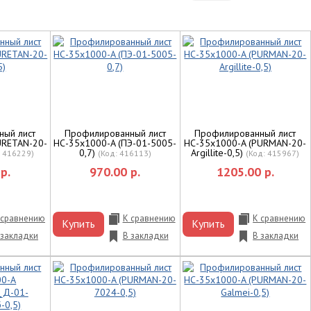
ный лист
Профилированный лист
Профилированный лист
URETAN-20-
НС-35x1000-A (ПЭ-01-5005-
НС-35x1000-A (PURMAN-20-
0,7)
Argillite-0,5)
:
416229
)
(Код:
416113
)
(Код:
415967
)
р.
970.00 р.
1205.00 р.
 сравнению
К сравнению
К сравнению
Купить
Купить
 закладки
В закладки
В закладки