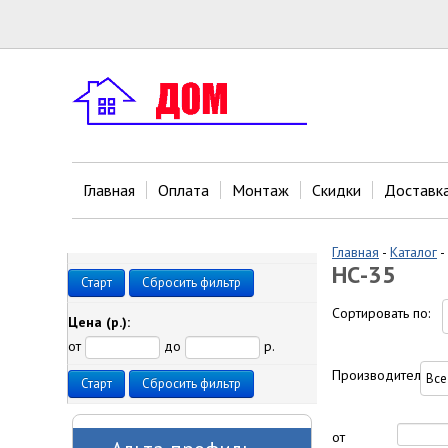
Главная
Оплата
Монтаж
Скидки
Доставк
Главная
-
Каталог
-
НС-35
Старт
Сбросить фильтр
Сортировать по:
Цена
(р.)
:
от
до
р.
Производитель:
Старт
Сбросить фильтр
от