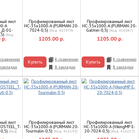
ный лист
Профилированный лист
Профилированный лист
00-A
НС-35x1000-A (PURMAN-20-
НС-35x1000-A (PURMAN-20-
_Д-01-
7024-0,5)
Galmei-0,5)
(Код:
415979
)
(Код:
416047
)
,5)
(Код:
 р.
1205.00 р.
1205.00 р.
)
 сравнению
К сравнению
К сравнению
Купить
Купить
 закладки
В закладки
В закладки
ный лист
Профилированный лист
Профилированный лист
COSTEEL_T-
НС-35x1000-A (PURMAN-20-
НС-35x1000-A (VikingMP E-
-0,5)
Tourmalin-0,5)
20-7024-0,5)
(Код:
(Код:
416193
)
(Код:
416157
)
)