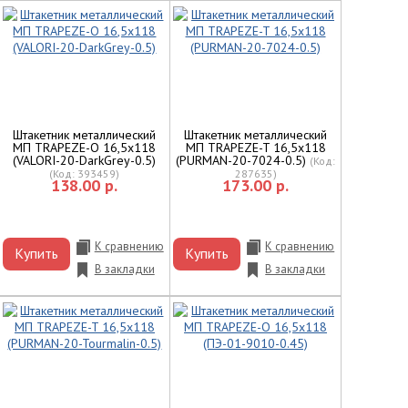
Штакетник металлический
Штакетник металлический
МП TRAPEZE-O 16,5х118
МП TRAPEZE-T 16,5х118
(VALORI-20-DarkGrey-0.5)
(PURMAN-20-7024-0.5)
(Код:
(Код:
393459
)
287635
)
138.00 р.
173.00 р.
К сравнению
К сравнению
Купить
Купить
В закладки
В закладки