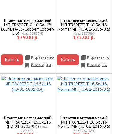
Штакетник металлический
Штакетник металлический
МП TRAPEZE-O 16,5х118
МП TRAPEZE-T 16,5х118
(AGNETA-03-Copper\Copper-
NormanMP (ПЭ-01-5005-0.5)
0.5)
(Код:
338558
)
(Код:
287386
)
179.00 р.
125.00 р.
К сравнению
К сравнению
Купить
Купить
В закладки
В закладки
Штакетник металлический
Штакетник металлический
МП TRAPEZE-T 16,5х118
МП TRAPEZE-T 16,5х118
(ПЭ-01-5005-0.4)
NormanMP (ПЭ-01-1015-0.5)
(Код:
287607
)
(Код:
287383
)