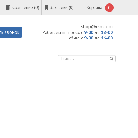
Сравнение (
0
)
Закладки (0)
Корзина
0
shop@rsm-c.ru
ть звонок
Работаем пн.-воскр. с
9-00
до
18-00
сб.-вс. с
9-00
до
16-00