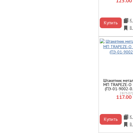
125.00 
К
Купить
В
Штакетник мета
МП TRAPEZE-O 
(ПЭ-01-9002-0
287507
117.00 
К
Купить
В