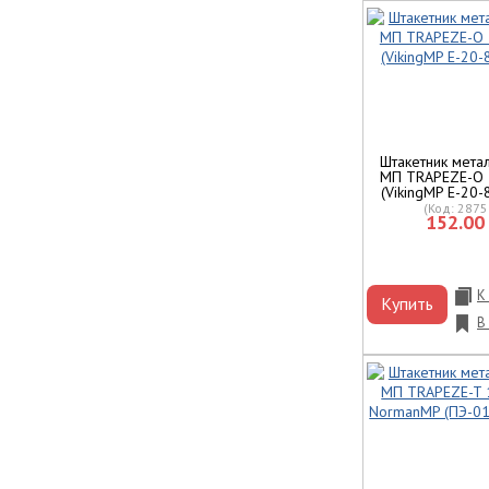
Штакетник мета
МП TRAPEZE-O 
(VikingMP E-20-
(Код:
2875
152.00 
К
Купить
В