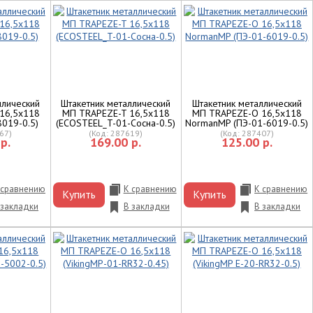
ллический
Штакетник металлический
Штакетник металлический
16,5х118
МП TRAPEZE-T 16,5х118
МП TRAPEZE-O 16,5х118
8019-0.5)
(ECOSTEEL_T-01-Сосна-0.5)
NormanMP (ПЭ-01-6019-0.5)
67
)
(Код:
287619
)
(Код:
287407
)
р.
169.00 р.
125.00 р.
 сравнению
К сравнению
К сравнению
Купить
Купить
 закладки
В закладки
В закладки