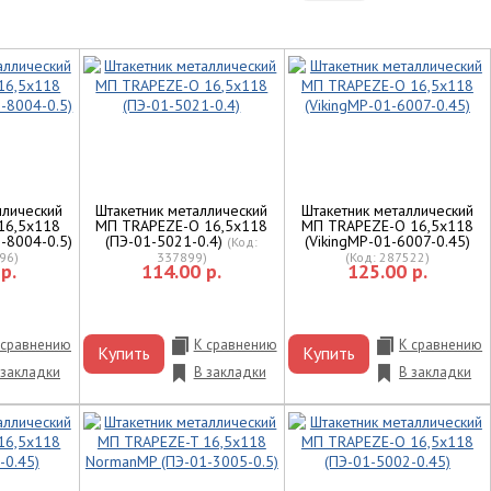
ллический
Штакетник металлический
Штакетник металлический
16,5х118
МП TRAPEZE-O 16,5х118
МП TRAPEZE-O 16,5х118
-8004-0.5)
(ПЭ-01-5021-0.4)
(VikingMP-01-6007-0.45)
(Код:
96
)
337899
)
(Код:
287522
)
р.
114.00 р.
125.00 р.
 сравнению
К сравнению
К сравнению
Купить
Купить
 закладки
В закладки
В закладки