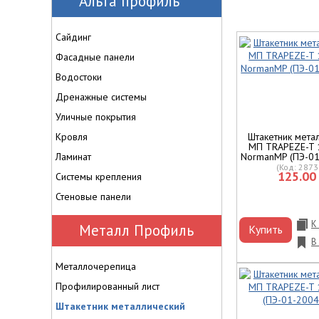
Альта профиль
Сайдинг
Фасадные панели
Водостоки
Дренажные системы
Уличные покрытия
Кровля
Штакетник мета
МП TRAPEZE-T 
Ламинат
NormanMP (ПЭ-01
(Код:
2873
125.00 
Системы крепления
Стеновые панели
К
Металл Профиль
Купить
В
Металлочерепица
Профилированный лист
Штакетник металлический