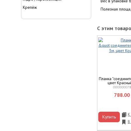
Вес в упаковке б
Крепёж
Полезная площа
С этим товар
Планка "соедините
цвет Красн
00000007
788.00 
К
Купить
В