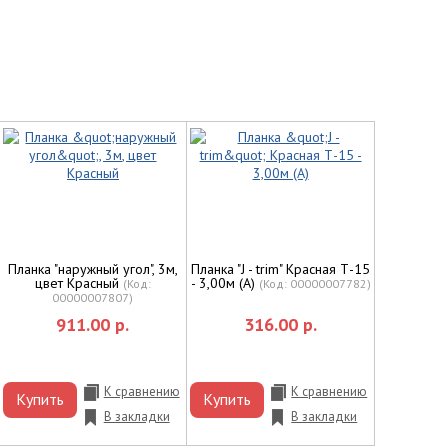
Планка "наружный угол", 3м,
Планка "J - trim" Красная Т-15
цвет Красный
- 3,00м (А)
(Код:
(Код:
00000007782
)
00000007807
)
911.00 р.
316.00 р.
К сравнению
К сравнению
Купить
Купить
В закладки
В закладки