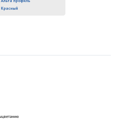
Альта профиль
Красный
выцветанию