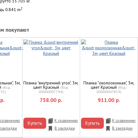
рутто 33.703 кг.
2
дь 0.841 m
ом покупают
льная", 3м,
Планка "внутренний угол", 3м,
Планка "околооконная", 3м,
ый
цвет Красный
цвет Красный
(Код:
(Код:
(Код:
831
)
00000007794
)
00000007819
)
р.
758.00 р.
911.00 р.
 сравнению
К сравнению
К сравнению
Купить
Купить
 закладки
В закладки
В закладки