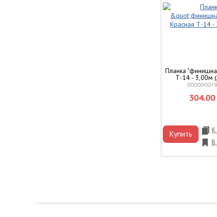
Планка "финишна
Т-14 - 3,00м 
00000007
304.00 
К
Купить
В