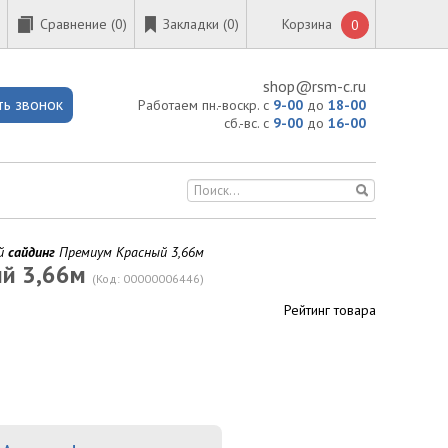
Сравнение (
0
)
Закладки (0)
Корзина
0
shop@rsm-c.ru
ть звонок
Работаем пн.-воскр. с
9-00
до
18-00
сб.-вс. с
9-00
до
16-00
ый
сайдинг
Премиум Красный 3,66м
ый 3,66м
(Код:
00000006446
)
Рейтинг товара