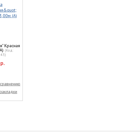
я" Красная
(А)
(Код:
843
)
р.
 сравнению
 закладки