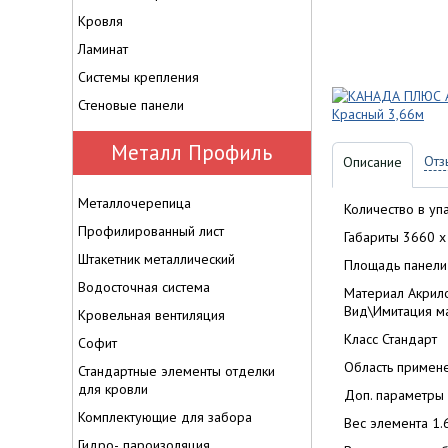
Кровля
Ламинат
Системы крепления
Стеновые панели
Металл Профиль
Отз
Описание
Металлочерепица
Количество в уп
Профилированный лист
Габариты 3660 x
Штакетник металлический
Площадь панели
Водосточная система
Материал Акрил
Вид\Имитация м
Кровельная вентиляция
Класс Стандарт
Софит
Область примен
Стандартные элементы отделки
для кровли
Доп. параметры 
Комплектующие для забора
Вес элемента 1.6
Гидро-, пароизоляция