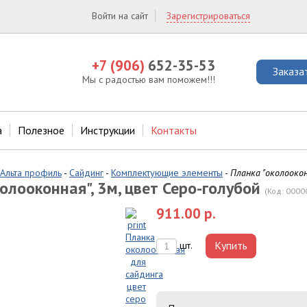
Войти на сайт
Зарегистрироваться
+7 (906)
652-35-53
Заказа
Мы с радостью вам поможем!!!
а
Полезное
Инструкции
Контакты
Альта профиль
-
Сайдинг
-
Комплектующие элементы
-
Планка "околоокон
олооконная", 3м, цвет Серо-голубой
(Код:
0000
911.00 р.
Купить
шт.