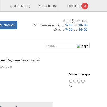
Сравнение (
0
)
Закладки (0)
Корзина
0
shop@rsm-c.ru
ть звонок
Работаем пн.-воскр. с
9-00
до
18-00
сб.-вс. с
9-00
до
16-00
ная", 3м, цвет Серо-голубой
0007703
)
Рейтинг товара