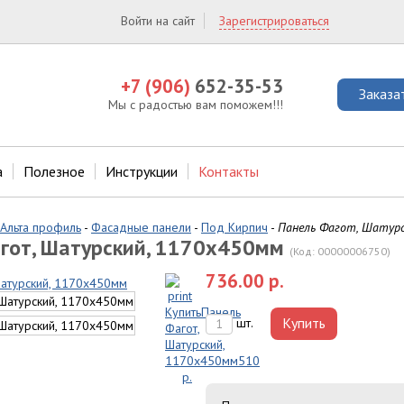
Войти на сайт
Зарегистрироваться
+7 (906)
652-35-53
Заказа
Мы с радостью вам поможем!!!
а
Полезное
Инструкции
Контакты
Альта профиль
-
Фасадные панели
-
Под Кирпич
-
Панель Фагот, Шатурс
гот, Шатурский, 1170х450мм
(Код:
00000006750
)
736.00 р.
Купить
шт.