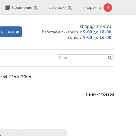
Сравнение (
0
)
Закладки (0)
Корзина
0
shop@rsm-c.ru
ть звонок
Работаем пн.-воскр. с
9-00
до
18-00
сб.-вс. с
9-00
до
16-00
кий, 1170х450мм
Рейтинг товара