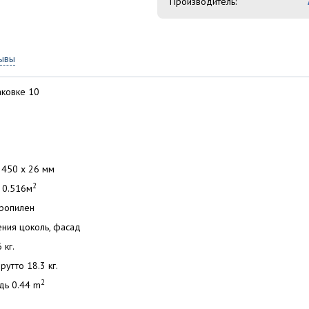
Производитель:
ывы
аковке 10
 450 x 26 мм
2
 0.516м
ропилен
ния цоколь, фасад
 кг.
рутто 18.3 кг.
2
дь 0.44 m