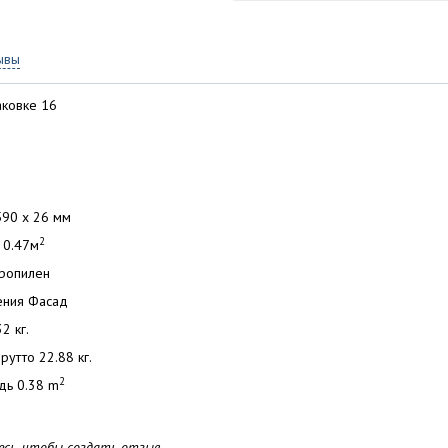
ывы
аковке 16
590 x 26 мм
2
 0.47м
ропилен
ения Фасад
2 кг.
рутто 22.88 кг.
2
дь 0.38 m
сь, чтобы создать отзыв.