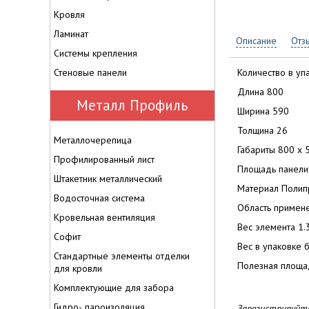
Кровля
Ламинат
Описание
Отз
Системы крепления
Стеновые панели
Количество в уп
Длина 800
Металл Профиль
Ширина 590
Толщина 26
Металлочерепица
Габариты 800 x 
Профилированный лист
Площадь панели
Штакетник металлический
Материал Полип
Водосточная система
Область примен
Кровельная вентиляция
Вес элемента 1.3
Софит
Вес в упаковке б
Стандартные элементы отделки
Полезная площа
для кровли
Комплектующие для забора
Гидро-, пароизоляция
Зарегистрируйте