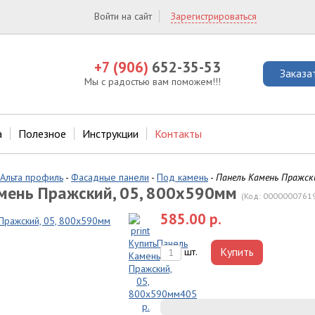
Войти на сайт
Зарегистрироваться
+7 (906)
652-35-53
Заказа
Мы с радостью вам поможем!!!
а
Полезное
Инструкции
Контакты
Альта профиль
-
Фасадные панели
-
Под камень
-
Панель Камень Пражски
мень Пражский, 05, 800х590мм
(Код:
0000000761
585.00 р.
Купить
шт.