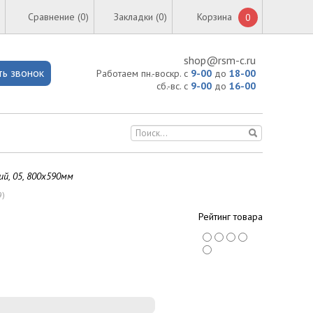
Сравнение (
0
)
Закладки (0)
Корзина
0
shop@rsm-c.ru
ть звонок
Работаем пн.-воскр. с
9-00
до
18-00
сб.-вс. с
9-00
до
16-00
й, 05, 800х590мм
9
)
Рейтинг товара